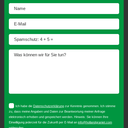
Name
E-Mail
Spamschutz: 4 + 5 =
Was können wir für Sie tun?
Ort*
Ich habe die
Datenschutzerklärung
zur Kenntnis genommen. Ich stimme
zu, dass meine Angaben und Daten zur Beantwortung meiner Anfrage
elektronisch erhoben und gespeichert werden. Hinweis: Sie können Ihre
Einwilligung jederzeit für die Zukunft per E-Mail an
info@hollandgraniet.com
widerrufen.