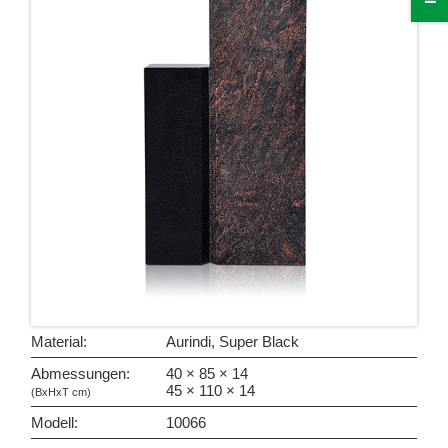
Material:
Aurindi, Super Black
Abmessungen:
40 × 85 × 14
45 × 110 × 14
(BxHxT cm)
Modell:
10066