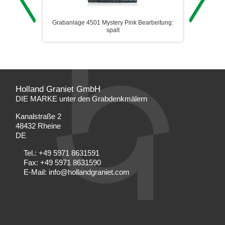
d
Grabanlage 4501 Mystery Pink Bearbeitung:
Edel
spalt
Holland Graniet GmbH
DIE MARKE unter den Grabdenkmälern
Kanalstraße 2
48432 Rheine
DE
Tel.:
+49 5971 8631591
Fax: +49 5971 8631590
E-Mail:
info@hollandgraniet.com